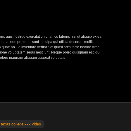
, quis nostrud exercitation ullamco laboris nisi ut aliquip ex ea
datat non proident, sunt in culpa qui officia deserunt mollit anim
uae ab illo inventore veritatis et quasi architecto beatae vitae
atione voluptatem sequi nesciunt. Neque porro quisquam est, qui
t dolore magnam aliquam quaerat voluptatem.
 texas college xxx video