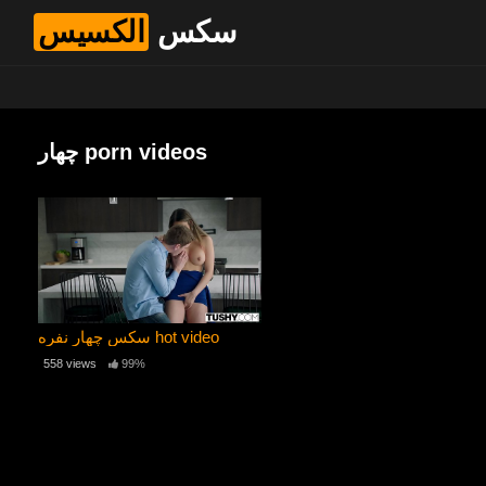
سکس
الکسیس
چهار porn videos
سکس چهار نفره hot video
558 views
99%