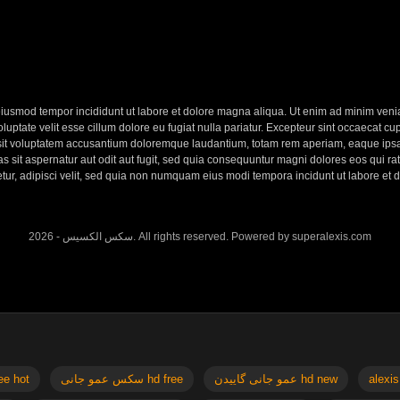
eiusmod tempor incididunt ut labore et dolore magna aliqua. Ut enim ad minim veniam
ptate velit esse cillum dolore eu fugiat nulla pariatur. Excepteur sint occaecat cupi
 sit voluptatem accusantium doloremque laudantium, totam rem aperiam, eaque ipsa q
 sit aspernatur aut odit aut fugit, sed quia consequuntur magni dolores eos qui r
etur, adipisci velit, sed quia non numquam eius modi tempora incidunt ut labore e
2026 - سکس الکسیس. All rights reserved. Powered by superalexis.com
x free hot
سکس عمو جانی hd free
عمو جانی گاییدن hd new
alexis