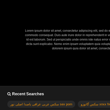
Lorem ipsum dolor sit amet, consectetur adipiscing elit, sed do 
commodo consequat. Duis aute irure dolor in reprehenderit in volu
id est laborum. Sed ut perspiciatis unde omnis iste natus error
dicta sunt explicabo. Nemo enim ipsam voluptatem quia voluptas
dolorem ipsum quia dolor sit amet, consect
Recent Searches
سکس گاتوزو xnx
سکس عربی عراقی باصدا اصلی نور sex porn