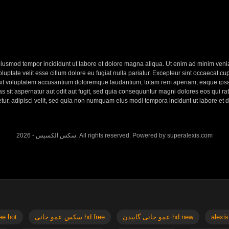
eiusmod tempor incididunt ut labore et dolore magna aliqua. Ut enim ad minim veniam
ptate velit esse cillum dolore eu fugiat nulla pariatur. Excepteur sint occaecat cupi
 sit voluptatem accusantium doloremque laudantium, totam rem aperiam, eaque ipsa q
 sit aspernatur aut odit aut fugit, sed quia consequuntur magni dolores eos qui r
etur, adipisci velit, sed quia non numquam eius modi tempora incidunt ut labore e
2026 - سکس الکسیس. All rights reserved. Powered by superalexis.com
x free hot
سکس عمو جانی hd free
عمو جانی گاییدن hd new
alexis