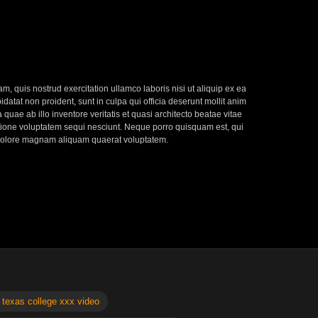
, quis nostrud exercitation ullamco laboris nisi ut aliquip ex ea
datat non proident, sunt in culpa qui officia deserunt mollit anim
uae ab illo inventore veritatis et quasi architecto beatae vitae
atione voluptatem sequi nesciunt. Neque porro quisquam est, qui
t dolore magnam aliquam quaerat voluptatem.
 texas college xxx video