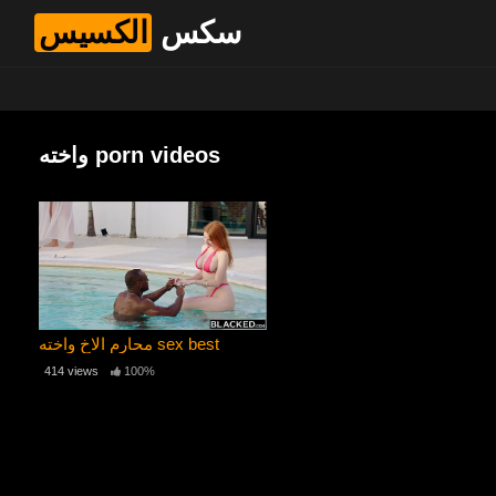
سکس
الکسیس
واخته porn videos
محارم الاخ واخته sex best
414 views
100%