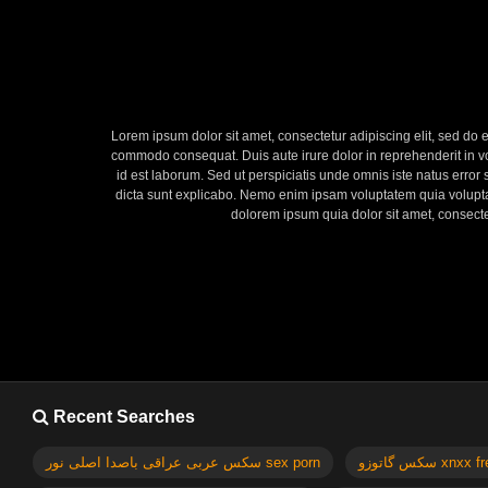
Lorem ipsum dolor sit amet, consectetur adipiscing elit, sed do 
commodo consequat. Duis aute irure dolor in reprehenderit in volu
id est laborum. Sed ut perspiciatis unde omnis iste natus error
dicta sunt explicabo. Nemo enim ipsam voluptatem quia voluptas
dolorem ipsum quia dolor sit amet, consect
Recent Searches
سکس گاتوزو xnx
سکس عربی عراقی باصدا اصلی نور sex porn