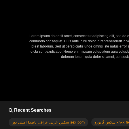
Lorem ipsum dolor sit amet, consectetur adipiscing elit, sed do 
commodo consequat. Duis aute irure dolor in reprehenderit in volu
id est laborum. Sed ut perspiciatis unde omnis iste natus error
dicta sunt explicabo. Nemo enim ipsam voluptatem quia voluptas
dolorem ipsum quia dolor sit amet, consect
Recent Searches
سکس گاتوزو xnx
سکس عربی عراقی باصدا اصلی نور sex porn