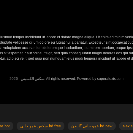
eiusmod tempor incididunt ut labore et dolore magna aliqua. Ut enim ad minim veniam
ptate velit esse cillum dolore eu fugiat nulla pariatur. Excepteur sint occaecat cupi
 sit voluptatem accusantium doloremque laudantium, totam rem aperiam, eaque ipsa q
 sit aspernatur aut odit aut fugit, sed quia consequuntur magni dolores eos qui r
etur, adipisci velit, sed quia non numquam eius modi tempora incidunt ut labore e
2026 - سکس الکسیس. All rights reserved. Powered by superalexis.com
x free hot
سکس عمو جانی hd free
عمو جانی گاییدن hd new
alexis