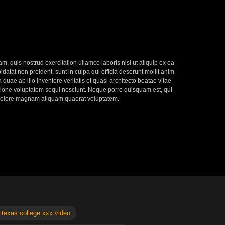
, quis nostrud exercitation ullamco laboris nisi ut aliquip ex ea
datat non proident, sunt in culpa qui officia deserunt mollit anim
uae ab illo inventore veritatis et quasi architecto beatae vitae
atione voluptatem sequi nesciunt. Neque porro quisquam est, qui
t dolore magnam aliquam quaerat voluptatem.
 texas college xxx video