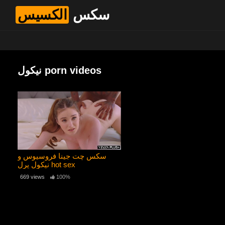
سکس
الکسیس
نیکول porn videos
سکس چت جینا فروسیوس و
نیکول پرل hot sex
669 views
100%