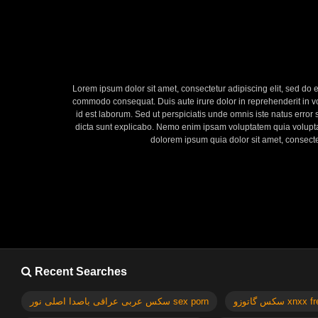
Lorem ipsum dolor sit amet, consectetur adipiscing elit, sed do 
commodo consequat. Duis aute irure dolor in reprehenderit in volu
id est laborum. Sed ut perspiciatis unde omnis iste natus error
dicta sunt explicabo. Nemo enim ipsam voluptatem quia voluptas
dolorem ipsum quia dolor sit amet, consect
Recent Searches
سکس گاتوزو xnx
سکس عربی عراقی باصدا اصلی نور sex porn