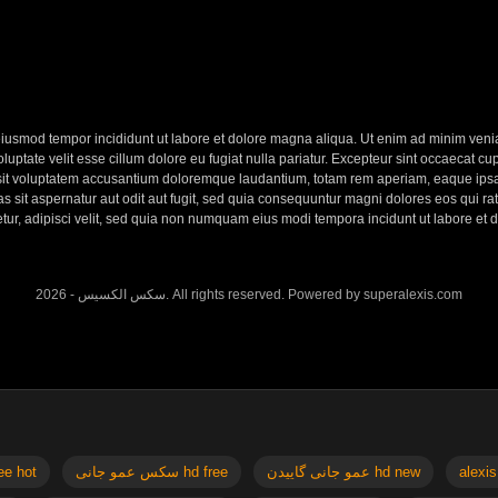
eiusmod tempor incididunt ut labore et dolore magna aliqua. Ut enim ad minim veniam
ptate velit esse cillum dolore eu fugiat nulla pariatur. Excepteur sint occaecat cupi
 sit voluptatem accusantium doloremque laudantium, totam rem aperiam, eaque ipsa q
 sit aspernatur aut odit aut fugit, sed quia consequuntur magni dolores eos qui r
etur, adipisci velit, sed quia non numquam eius modi tempora incidunt ut labore e
2026 - سکس الکسیس. All rights reserved. Powered by superalexis.com
x free hot
سکس عمو جانی hd free
عمو جانی گاییدن hd new
alexis