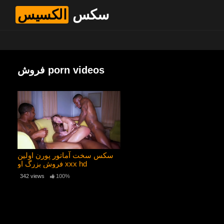
سکس
الکسیس
فروش porn videos
سکس سخت آماتور پورن اولین
فروش بزرگ او xxx hd
342 views
100%