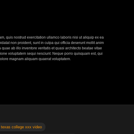
, quis nostrud exercitation ullamco laboris nisi ut aliquip ex ea
datat non proident, sunt in culpa qui officia deserunt mollit anim
uae ab illo inventore veritatis et quasi architecto beatae vitae
atione voluptatem sequi nesciunt. Neque porro quisquam est, qui
t dolore magnam aliquam quaerat voluptatem.
 texas college xxx video